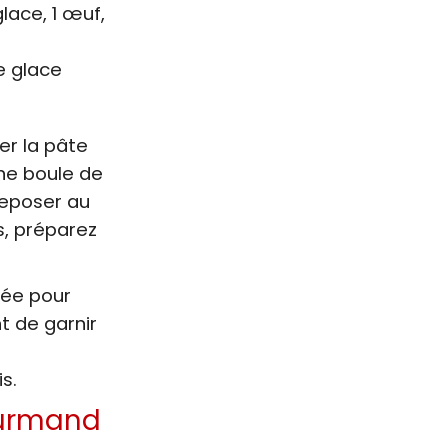
lace, 1 œuf,
e glace
er la pâte
ne boule de
reposer au
s, préparez
lée pour
t de garnir
s.
ourmand