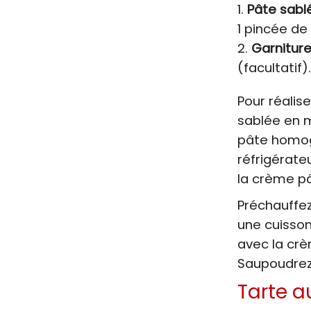
Pâte sablé
1 pincée de 
Garniture
(facultatif).
Pour réalis
sablée en m
pâte homogè
réfrigérate
la crème pâ
Préchauffez
une cuisson
avec la crè
Saupoudrez 
Tarte a