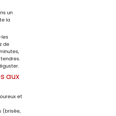
ans un
te la
-les
z de
 minutes,
 tendres.
déguster.
es aux
voureux et
 (brisée,