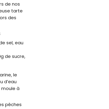
ars de nos
ieuse tarte
lors des
s
de sel, eau
0g de sucre,
rine, le
eu d’eau
n moule à
les pêches