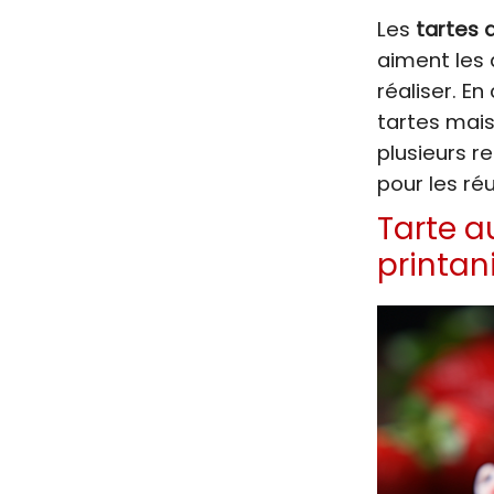
Les
tartes a
aiment les 
réaliser. En
tartes mais
plusieurs r
pour les réu
Tarte au
printan