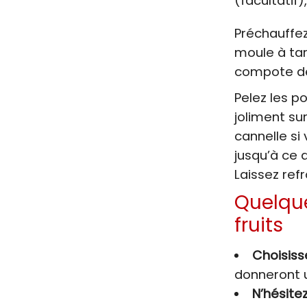
(facultatif)
Préchauffez 
moule à tar
compote de
Pelez les p
joliment su
cannelle si
jusqu’à ce 
Laissez ref
Quelque
fruits
Choisisse
donneront u
N’hésitez