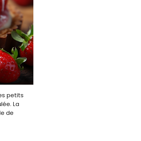
es petits
lée. La
de de