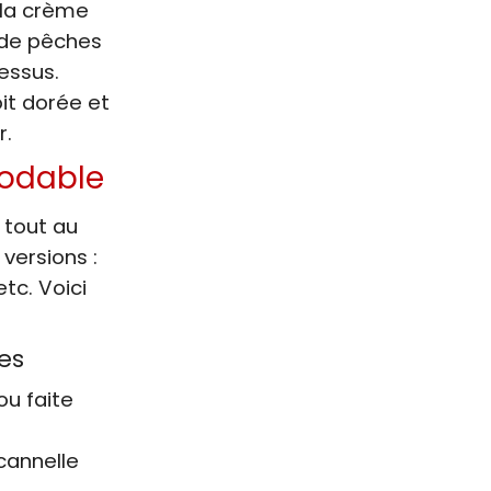
 la crème
s de pêches
essus.
oit dorée et
r.
modable
 tout au
 versions :
tc. Voici
es
ou faite
annelle