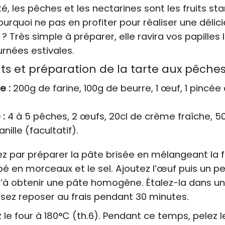
é, les pêches et les nectarines sont les fruits st
urquoi ne pas en profiter pour réaliser une délic
? Très simple à préparer, elle ravira vos papilles 
rnées estivales.
ts et préparation de la tarte aux pêche
e :
200g de farine, 100g de beurre, 1 œuf, 1 pincée 
 :
4 à 5 pêches, 2 œufs, 20cl de crème fraîche, 5
anille (facultatif).
ar préparer la pâte brisée en mélangeant la fa
é en morceaux et le sel. Ajoutez l’œuf puis un p
u’à obtenir une pâte homogène. Étalez-la dans u
issez reposer au frais pendant 30 minutes.
 le four à 180°C (th.6). Pendant ce temps, pelez 