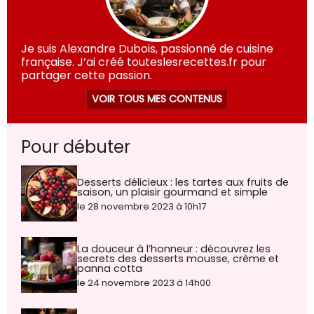
Je suis Alexandre Dubois, passionné de cuisine
française. J’ai créé touteslesrecettes.fr pour
partager cette passion.
VOIR TOUS MES CONTENUS
Pour débuter
Desserts délicieux : les tartes aux fruits de
saison, un plaisir gourmand et simple
le 28 novembre 2023 à 10h17
La douceur à l’honneur : découvrez les
secrets des desserts mousse, crème et
panna cotta
le 24 novembre 2023 à 14h00