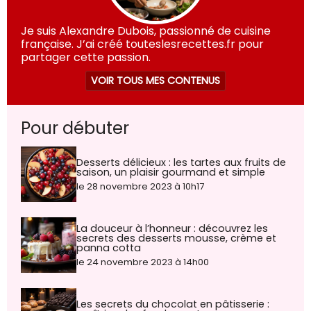
Je suis Alexandre Dubois, passionné de cuisine
française. J’ai créé touteslesrecettes.fr pour
partager cette passion.
VOIR TOUS MES CONTENUS
Pour débuter
Desserts délicieux : les tartes aux fruits de
saison, un plaisir gourmand et simple
le 28 novembre 2023 à 10h17
La douceur à l’honneur : découvrez les
secrets des desserts mousse, crème et
panna cotta
le 24 novembre 2023 à 14h00
Les secrets du chocolat en pâtisserie :